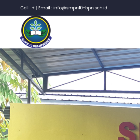
Call : +
|
Email : info@smpn10-bpn.sch.id