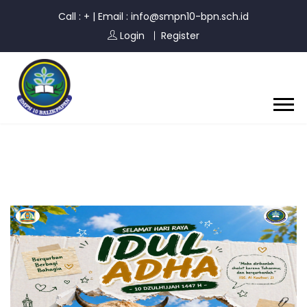
Call : +
|
Email : info@smpn10-bpn.sch.id
Login
Register