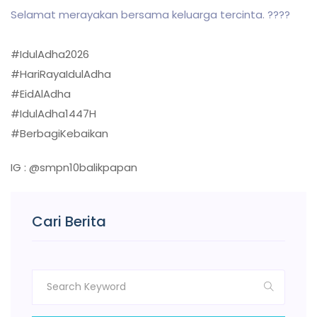
Selamat merayakan bersama keluarga tercinta. ????
#IdulAdha2026
#HariRayaIdulAdha
#EidAlAdha
#IdulAdha1447H
#BerbagiKebaikan
IG : @smpn10balikpapan
Cari Berita