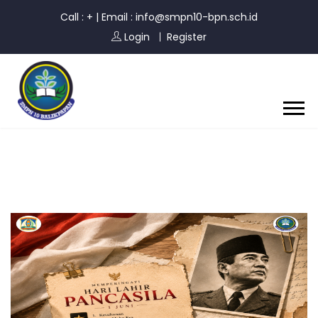
Call : +
|
Email : info@smpn10-bpn.sch.id
Login
Register