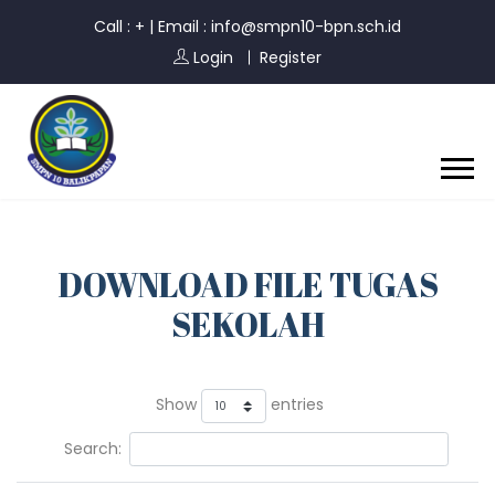
Call : +
|
Email : info@smpn10-bpn.sch.id
Login
Register
DOWNLOAD FILE TUGAS
SEKOLAH
Show
entries
Search: