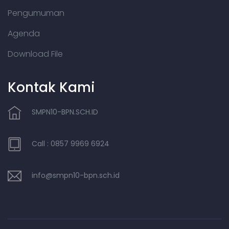
Pengumuman
Agenda
Download File
Kontak Kami
SMPN10-BPN.SCH.ID
Call : 0857 9969 6924
info@smpn10-bpn.sch.id